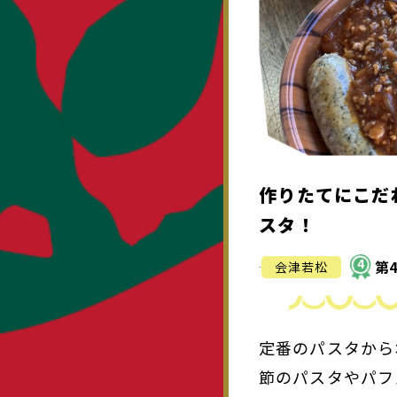
作りたてにこだ
スタ！
4
第
会津若松
グルメ
定番のパスタから
節のパスタやパフ