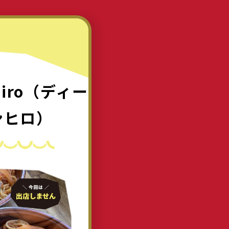
 Hiro（ディー
ンヒロ）